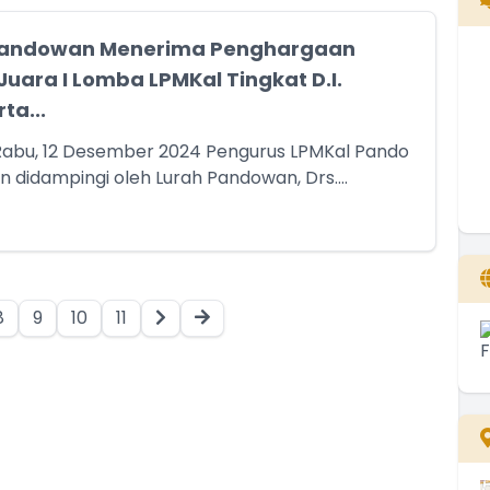
Pandowan Menerima Penghargaan
Juara I Lomba LPMKal Tingkat D.I.
ta...
Rabu, 12 Desember 2024 Pengurus LPMKal Pando
 didampingi oleh Lurah Pandowan, Drs....
8
9
10
11