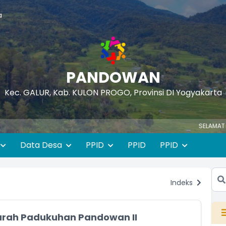
a
PANDOWAN
Kec. GALUR, Kab. KULON PROGO, Provinsi DI Yogyakarta
SELAMAT DATANG D
Data Desa
PPID
PPID
PPID
Indeks
rah Padukuhan Pandowan II