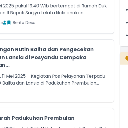
Mei 2025 pukul 19.40 Wib bertempat di Rumah Duk
 II Bapak Sarjiyo telah dilaksanakan...
25
Berita Desa
gan Rutin Balita dan Pengecekan
n Lansia di Posyandu Cempaka
n...
 11 Mei 2025 – Kegiatan Pos Pelayanan Terpadu
B
 Balita dan Lansia di Padukuhan Prembulan...
T
T
rah Padukuhan Prembulan