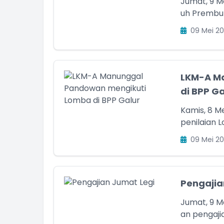
Jumat, 9 M
uh Prembula
09 Mei 20
LKM-A M
di BPP Ga
Kamis, 8 M
penilaian 
09 Mei 20
Pengajia
Jumat, 9 Me
an pengajia