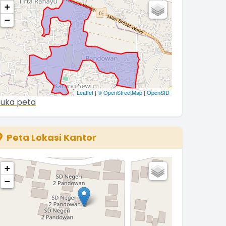
+
−
Leaflet
|
© OpenStreetMap
|
OpenSID
uka peta
Peta Lokasi Kantor
+
−