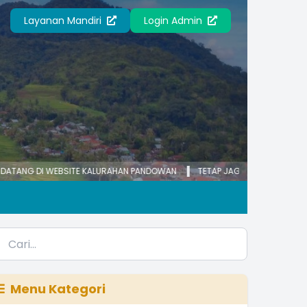
Layanan Mandiri
Login Admin
I WEBSITE KALURAHAN PANDOWAN
TETAP JAGA DIRI, JAGA KELUARGA, TE
Menu Kategori