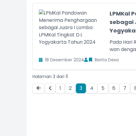
LPMKal 
sebagai 
Yogyakar
Pada Hari 
wan dengan
18 Desember 2024
Berita Desa
Halaman 3 dari 11
1
2
3
4
5
6
7