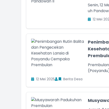
Senin, 12 
uh Pandowan
12 Mei 20
Penimban
Kesehata
Prembula
Prembulan,
(Posyandu)
12 Mei 2025
Berita Desa
Musyawa