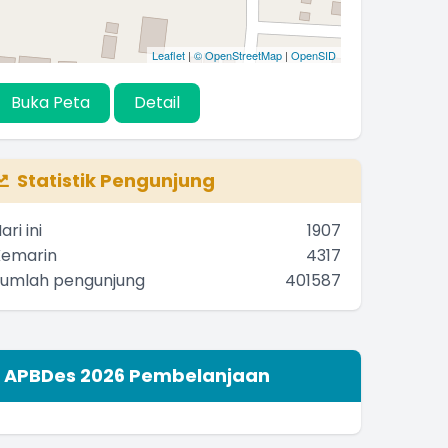
Leaflet
|
© OpenStreetMap
|
OpenSID
Buka Peta
Detail
Statistik Pengunjung
ari ini
1907
Kemarin
4317
Jumlah pengunjung
401587
APBDes 2026 Pembelanjaan