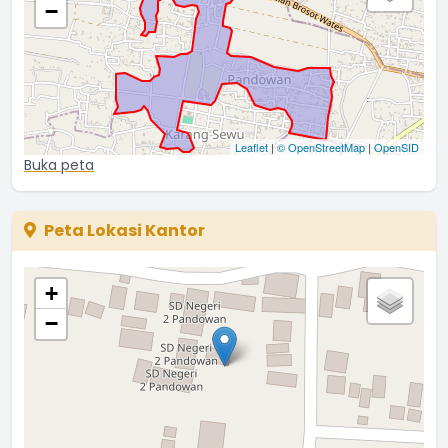
−
Leaflet
|
© OpenStreetMap
|
OpenSID
Buka peta
Peta Lokasi Kantor
+
−