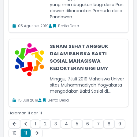
yang membagakan bagi desa Pan
dowan dikarenakan Pemuda desa
Pandowan...
05 Agustus 2019
Berita Desa
SENAM SEHAT ANGGUK
DALAM RANGKA BAKTI
SOSIAL MAHASISWA
KEDOKTERAN GIGI UMY
Minggu, 7Juli 2019 Mahaiswa Univer
sitas Muhammadiyah Yogyakarta
mengadakan Bakti Sosial di...
15 Juli 2019
Berita Desa
Halaman 11 dari 11
1
2
3
4
5
6
7
8
9
10
11