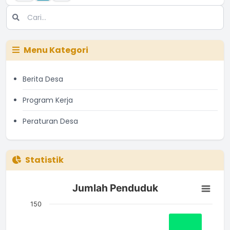
Menu Kategori
Berita Desa
Program Kerja
Peraturan Desa
Statistik
Jumlah Penduduk
Jumlah Penduduk
Bar chart with 3 bars.
The chart has 1 X axis displaying categories.
150
The chart has 1 Y axis displaying Jumlah. Data ranges from 51