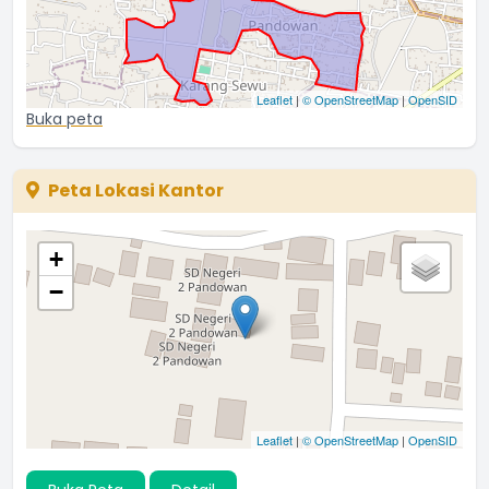
Leaflet
|
© OpenStreetMap
|
OpenSID
Buka peta
Peta Lokasi Kantor
+
−
Leaflet
|
© OpenStreetMap
|
OpenSID