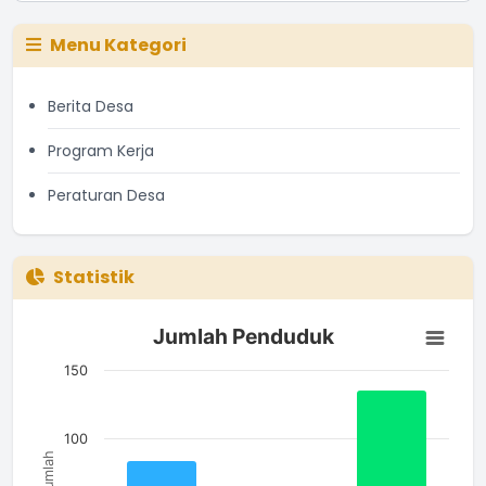
Menu Kategori
Berita Desa
Program Kerja
Peraturan Desa
Statistik
Jumlah Penduduk
Jumlah Penduduk
Bar chart with 3 bars.
The chart has 1 X axis displaying categories.
150
The chart has 1 Y axis displaying Jumlah. Data ranges from 51
100
Jumlah