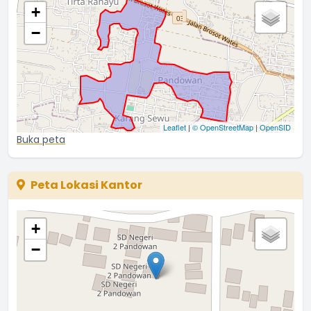
+
−
Leaflet
|
© OpenStreetMap
|
OpenSID
Buka peta
Peta Lokasi Kantor
+
−