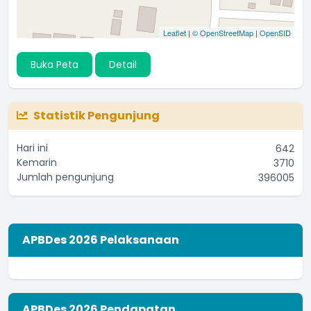
Leaflet
|
© OpenStreetMap
|
OpenSID
Buka Peta
Detail
Statistik Pengunjung
Hari ini
642
Kemarin
3710
Jumlah pengunjung
396005
APBDes 2026 Pelaksanaan
APBDes 2026 Pendapatan