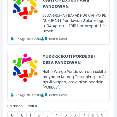
CAHYO PEDUKUHAN II
PANDOWAN
BEDAH RUMAH BAPAK NUR CAHYO PE
DUKUHAN II Pandowan Galur Mingg
u, 04 Agustus 2019 bertempat di R
umah...
27 Agustus 2019
Berita Desa
YUKKKK IKUTI PORDES III
DESA PANDOWAN
Heilllo Warga Pandowan dan sekita
arnyaaaa Karang TarunaPuspita Pr
aja #puspita_praja akan ngadain
"PORDES"...
27 Agustus 2019
Berita Desa
Halaman 10 dari 11
1
2
3
4
5
6
7
8
9