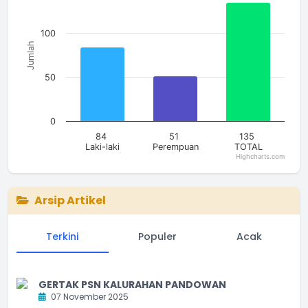
The chart has 1 Y axis displaying Jumlah. Data ranges from 51
100
Jumlah
50
0
84
51
135
Laki-laki
Perempuan
TOTAL
Highcharts.com
End of interactive chart.
Arsip Artikel
Terkini
Populer
Acak
GERTAK PSN KALURAHAN PANDOWAN
07 November 2025