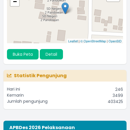
−
Leaflet
|
© OpenStreetMap
|
OpenSID
Buka Peta
Detail
Statistik Pengunjung
Hari ini
246
Kemarin
3499
Jumlah pengunjung
403425
APBDes 2026 Pelaksanaan