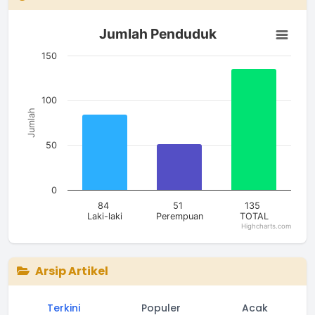
Jumlah Penduduk
Jumlah Penduduk
Bar chart with 3 bars.
The chart has 1 X axis displaying categories.
150
The chart has 1 Y axis displaying Jumlah. Data ranges from 51
100
Jumlah
50
0
84
51
135
Laki-laki
Perempuan
TOTAL
Highcharts.com
End of interactive chart.
Arsip Artikel
Terkini
Populer
Acak