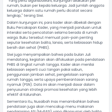
"Yang perlu digarisbawahi, kunjungan dilakukan per
rumah, bukan per kepala keluarga. Jadi jumlah anggota
keluarga dalam satu rumah perlu dicatat secara
lengkap," terang Siwi.
Dalam kunjungan ini, para kader akan dibekali dengan
Buku Percakapan Kader, yang menjadi panduan untuk
interaksi serta pencatatan selama berada di rumah
warga. Buku tersebut memuat poin-poin penting
seputar kesehatan balita, lansia, serta kebiasaan hidup
bersih dan sehat (PHBS).
Siwi juga menyampaikan bahwa pada bulan Juli
mendatang, kegiatan akan difokuskan pada pendataan
PHBS di tingkat rumah tangga. Kader akan menilai
kebiasaan seperti cuci tangan pakai sabun,
penggunaan jamban sehat, pengelolaan sampah
rumah tangga, serta upaya pemberantasan sarang
nyamuk (PSN). Data ini akan menjadi dasar dalam
penyusunan strategi promosi kesehatan yang lebih
efektif di Kalurahan.
Sementara itu, Nusaibah Inas menambahkan bahwa
pendataan juga akan mencakup menu makanan
pendamping ASI (M-PASI) yang dikonsumsi oleh balita.