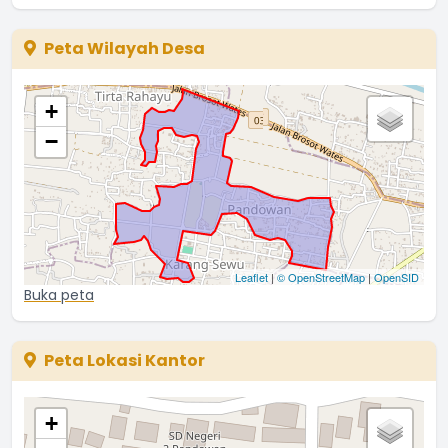
Peta Wilayah Desa
+
−
Leaflet
|
© OpenStreetMap
|
OpenSID
Buka peta
Peta Lokasi Kantor
+