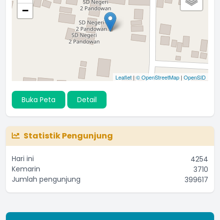
−
Leaflet
|
© OpenStreetMap
|
OpenSID
Buka Peta
Detail
Statistik Pengunjung
Hari ini
4254
Kemarin
3710
Jumlah pengunjung
399617