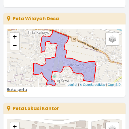
Peta Wilayah Desa
+
−
Leaflet
|
© OpenStreetMap
|
OpenSID
Buka peta
Peta Lokasi Kantor
+