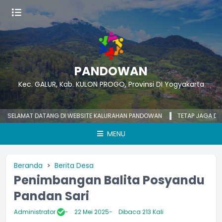
PANDOWAN
Kec. GALUR, Kab. KULON PROGO, Provinsi DI Yogyakarta
LAMAT DATANG DI WEBSITE KALURAHAN PANDOWAN
TETAP JAGA DIRI, J
MENU
Beranda
Berita Desa
Penimbangan Balita Posyandu
Pandan Sari
Administrator
22 Mei 2025
Dibaca 213 Kali