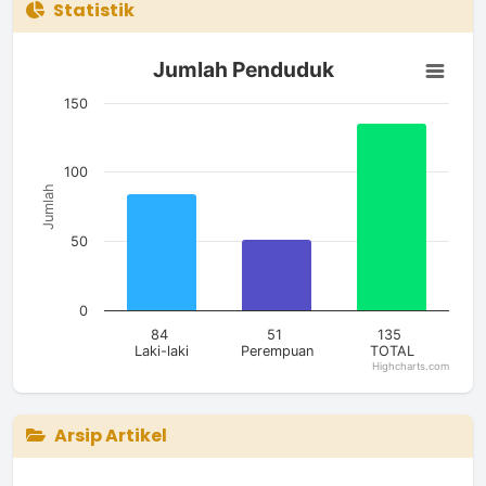
Statistik
Jumlah Penduduk
Jumlah Penduduk
Bar chart with 3 bars.
The chart has 1 X axis displaying categories.
150
The chart has 1 Y axis displaying Jumlah. Data ranges from 51
100
Jumlah
50
0
84
51
135
Laki-laki
Perempuan
TOTAL
Highcharts.com
End of interactive chart.
Arsip Artikel