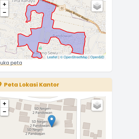
+
−
Leaflet
|
© OpenStreetMap
|
OpenSID
uka peta
Peta Lokasi Kantor
+
−