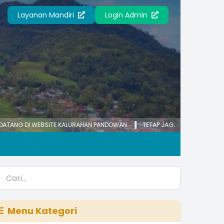
Layanan Mandiri
Login Admin
 WEBSITE KALURAHAN PANDOWAN
TETAP JAGA DIRI, JAGA KELUARGA, TE
Menu Kategori