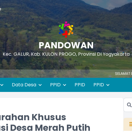
a
PANDOWAN
Kec. GALUR, Kab. KULON PROGO, Provinsi DI Yogyakarta
SELAMAT DATANG DI
Data Desa
PPID
PPID
PPID
urahan Khusus
i Desa Merah Putih