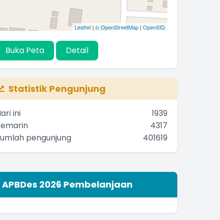
Leaflet
|
© OpenStreetMap
|
OpenSID
Buka Peta
Detail
Statistik Pengunjung
ari ini
1939
Kemarin
4317
Jumlah pengunjung
401619
APBDes 2026 Pembelanjaan