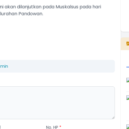
i akan dilanjutkan pada Muskalsus pada hari
Kalurahan Pandowan.
E
dmin
l
No. HP
*