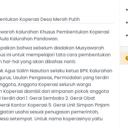
i
yawarah Kalurahan Khusus Pembentukan Koperasi
i Aula Kalurahan Pandowan.
paikan bahwa sebelum diadakan Musyawarah
sus ini untuk mempelajari tata cara pembentukan
 hal-hal yang akan dibahas nanti.
ak Agus Salim Nasution selaku ketua BPK Kalurahan
us, Usulan Pengawas, Permodalan yang terdiri
B
nggota, Anggota Koperasi seluruh warga
T
 Koperasi diambil dari simpanan pokok anggota
T
erdiri dari 1. Gerai Sembako 2. Gerai Obat
Gerai Kantor Koperasi 5. Gerai Unit Simpan Pinjam
Kegiatan usaha sesuai penugasan pemerintah,
desa setempat. Untuk nama koperasinya yaitu