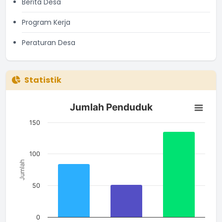
Berita Desa
Program Kerja
Peraturan Desa
Statistik
Jumlah Penduduk
Jumlah Penduduk
Bar chart with 3 bars.
The chart has 1 X axis displaying categories.
150
The chart has 1 Y axis displaying Jumlah. Data ranges from 51
100
Jumlah
50
0