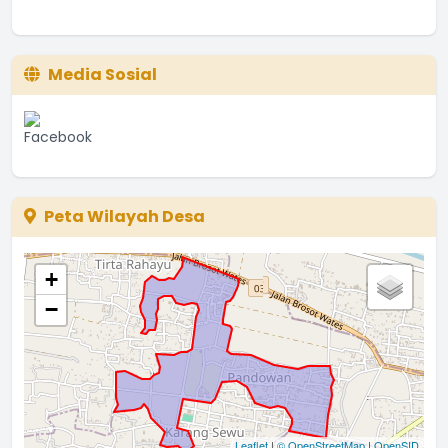
Media Sosial
Peta Wilayah Desa
+
−
Leaflet
|
© OpenStreetMap
|
OpenSID