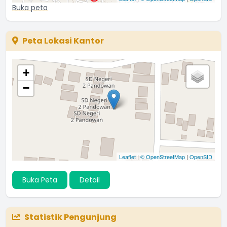
Buka peta
Peta Lokasi Kantor
+
−
Leaflet
|
© OpenStreetMap
|
OpenSID
Buka Peta
Detail
Statistik Pengunjung